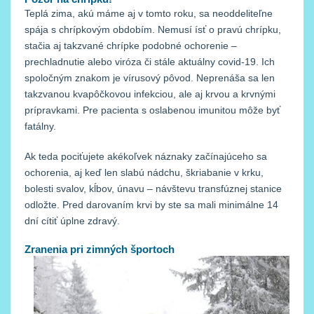
Teplá zima, akú máme aj v tomto roku, sa neoddeliteľne
spája s chrípkovým obdobím. Nemusí ísť o pravú chrípku,
stačia aj takzvané chrípke podobné ochorenie –
prechladnutie alebo viróza či stále aktuálny covid-19. Ich
spoločným znakom je vírusový pôvod. Neprenáša sa len
takzvanou kvapôčkovou infekciou, ale aj krvou a krvnými
prípravkami. Pre pacienta s oslabenou imunitou môže byť
fatálny.
Ak teda pociťujete akékoľvek náznaky začínajúceho sa
ochorenia, aj keď len slabú nádchu, škriabanie v krku,
bolesti svalov, kĺbov, únavu – návštevu transfúznej stanice
odložte. Pred darovaním krvi by ste sa mali minimálne 14
dní cítiť úplne zdravý.
Zranenia pri zimných športoch