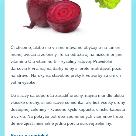
Či chceme, alebo nie v zime mávame obyčajne na tanieri
menej ovocia a zeleniny. To sa odráža aj na nižšom príjme
vitamínu C a vitamínu B – kyseliny listovej. Pravidelní
darcovia krvi a najmä darkyne by si preto mali dávať pozor
na stravu. Nároky na stavebné prvky krvotvorby sú u nich
veľmi vysoké.
Do stravy sa odporúča zaradiť orechy, najmä mandle alebo
vlašské orechy, slnečnicové semienka, ale tiež všetky druhy
dostupnej zeleniny - kvasenú kyslú kapustu, čínsku kapustu
a cviklu. Na pokrytie potreba spomínaných vitamínov treba
denne zjesť minimálne jednu porciu surovej zeleniny.
Pozor na chrípku!