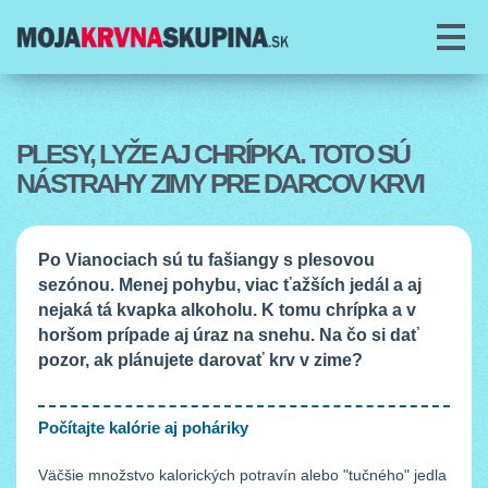
O PROJEKTE
O KRVI
PLESY, LYŽE AJ CHRÍPKA. TOTO SÚ
NÁSTRAHY ZIMY PRE DARCOV KRVI
DAROVANIE KRVI
PORADŇA
Po Vianociach sú tu fašiangy s plesovou
sezónou. Menej pohybu, viac ťažších jedál a aj
ČLÁNKY
nejaká tá kvapka alkoholu. K tomu chrípka a v
horšom prípade aj úraz na snehu. Na čo si dať
COOKIES
pozor, ak plánujete darovať krv v zime?
Počítajte kalórie aj poháriky
Väčšie množstvo kalorických potravín alebo "tučného" jedla