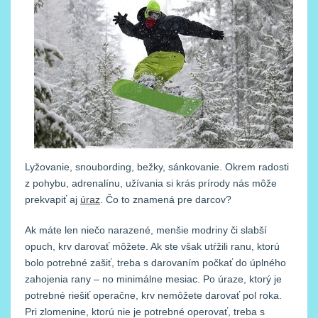
Lyžovanie, snoubording, bežky, sánkovanie. Okrem radosti
z pohybu, adrenalínu, užívania si krás prírody nás môže
prekvapiť aj
úraz
. Čo to znamená pre darcov?
Ak máte len niečo narazené, menšie modriny či slabší
opuch, krv darovať môžete. Ak ste však utŕžili ranu, ktorú
bolo potrebné zašiť, treba s darovaním počkať do úplného
zahojenia rany – no minimálne mesiac. Po úraze, ktorý je
potrebné riešiť operačne, krv nemôžete darovať pol roka.
Pri zlomenine, ktorú nie je potrebné operovať, treba s