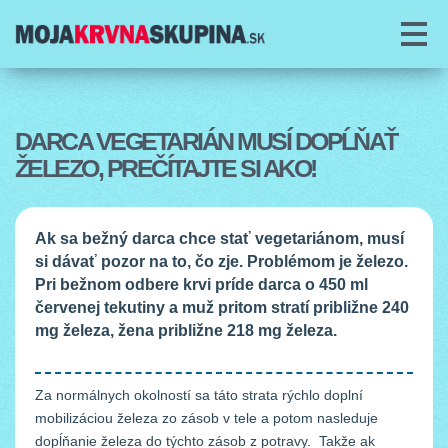
O PROJEKTE
O KRVI
DARCA VEGETARIÁN MUSÍ DOPĹŇAŤ
ŽELEZO, PREČÍTAJTE SI AKO!
DAROVANIE KRVI
PORADŇA
Ak sa bežný darca chce stať vegetariánom, musí
si dávať pozor na to, čo zje. Problémom je železo.
ČLÁNKY
Pri bežnom odbere krvi príde darca o 450 ml
červenej tekutiny a muž pritom stratí približne 240
COOKIES
mg železa, žena približne 218 mg železa.
Za normálnych okolností sa táto strata rýchlo doplní
mobilizáciou železa zo zásob v tele a potom nasleduje
dopĺňanie železa do týchto zásob z potravy. Takže ak