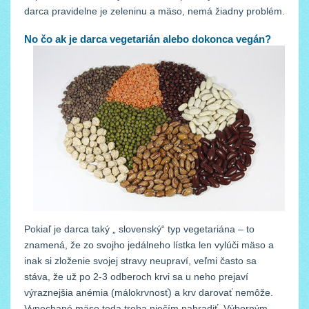
darca pravidelne je zeleninu a mäso, nemá žiadny problém.
No čo ak je darca vegetarián alebo dokonca vegán?
Pokiaľ je darca taký „ slovenský“ typ vegetariána – to
znamená, že zo svojho jedálneho lístka len vylúči mäso a
inak si zloženie svojej stravy neupraví, veľmi často sa
stáva, že už po 2-3 odberoch krvi sa u neho prejaví
výraznejšia anémia (málokrvnosť) a krv darovať nemôže.
Vynechané mäso teda treba niečím nahradiť. Výborným