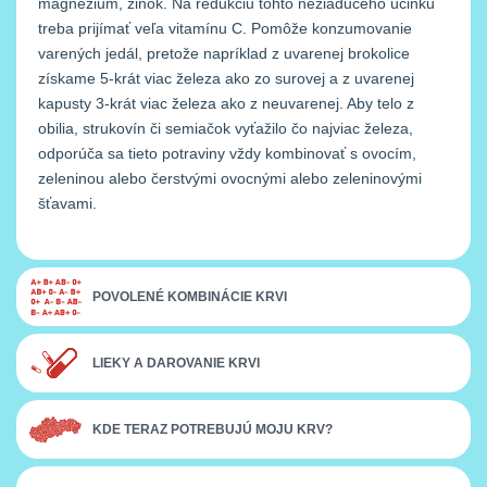
magnézium, zinok. Na redukciu tohto nežiaduceho účinku
treba prijímať veľa vitamínu C. Pomôže konzumovanie
varených jedál, pretože napríklad z uvarenej brokolice
získame 5-krát viac železa ako zo surovej a z uvarenej
kapusty 3-krát viac železa ako z neuvarenej. Aby telo z
obilia, strukovín či semiačok vyťažilo čo najviac železa,
odporúča sa tieto potraviny vždy kombinovať s ovocím,
zeleninou alebo čerstvými ovocnými alebo zeleninovými
šťavami.
POVOLENÉ KOMBINÁCIE KRVI
LIEKY A DAROVANIE KRVI
KDE TERAZ POTREBUJÚ MOJU KRV?