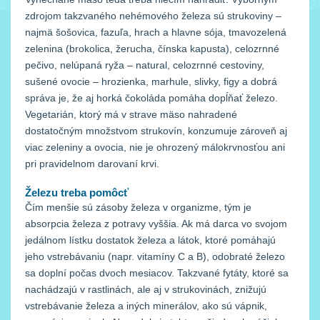
zdrojom takzvaného nehémového železa sú strukoviny –
najmä šošovica, fazuľa, hrach a hlavne sója, tmavozelená
zelenina (brokolica, žerucha, čínska kapusta), celozrnné
pečivo, nelúpaná ryža – natural, celozrnné cestoviny,
sušené ovocie – hrozienka, marhule, slivky, figy a dobrá
správa je, že aj horká čokoláda pomáha dopĺňať železo.
Vegetarián, ktorý má v strave mäso nahradené
dostatočným množstvom strukovín, konzumuje zároveň aj
viac zeleniny a ovocia, nie je ohrozený málokrvnosťou ani
pri pravidelnom darovaní krvi.
Železu treba pomôcť
Čím menšie sú zásoby železa v organizme, tým je
absorpcia železa z potravy vyššia. Ak má darca vo svojom
jedálnom lístku dostatok železa a látok, ktoré pomáhajú
jeho vstrebávaniu (napr. vitamíny C a B), odobraté železo
sa doplní počas dvoch mesiacov. Takzvané fytáty, ktoré sa
nachádzajú v rastlinách, ale aj v strukovinách, znižujú
vstrebávanie železa a iných minerálov, ako sú vápnik,