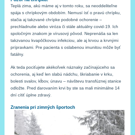
Teplá zima, akú máme aj v tomto roku, sa neoddeliteľne
spája s chrípkovým obdobím. Nemusí ísť o pravú chrípku,
stačia aj takzvané chrípke podobné ochorenie –
prechladnutie alebo viróza či stále aktuálny covid-19. Ich
spoločným znakom je vírusový pôvod. Neprenáša sa len
takzvanou kvapôčkovou infekciou, ale aj krvou a krvnými
prípravkami. Pre pacienta s oslabenou imunitou môže byť
fatálny.
Ak teda pociťujete akékoľvek náznaky začínajúceho sa
ochorenia, aj keď len slabú nádchu, škriabanie v krku,
bolesti svalov, kĺbov, únavu – návštevu transfúznej stanice
odložte. Pred darovaním krvi by ste sa mali minimálne 14
dní cítiť úplne zdravý.
Zranenia pri zimných športoch