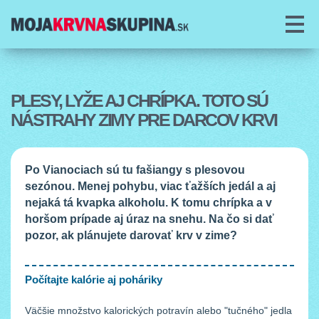
O PROJEKTE
O KRVI
PLESY, LYŽE AJ CHRÍPKA. TOTO SÚ
NÁSTRAHY ZIMY PRE DARCOV KRVI
DAROVANIE KRVI
PORADŇA
Po Vianociach sú tu fašiangy s plesovou
sezónou. Menej pohybu, viac ťažších jedál a aj
ČLÁNKY
nejaká tá kvapka alkoholu. K tomu chrípka a v
horšom prípade aj úraz na snehu. Na čo si dať
COOKIES
pozor, ak plánujete darovať krv v zime?
Počítajte kalórie aj poháriky
Väčšie množstvo kalorických potravín alebo "tučného" jedla