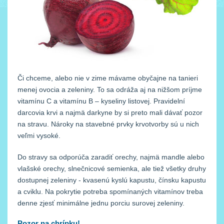
Či chceme, alebo nie v zime mávame obyčajne na tanieri
menej ovocia a zeleniny. To sa odráža aj na nižšom príjme
vitamínu C a vitamínu B – kyseliny listovej. Pravidelní
darcovia krvi a najmä darkyne by si preto mali dávať pozor
na stravu. Nároky na stavebné prvky krvotvorby sú u nich
veľmi vysoké.
Do stravy sa odporúča zaradiť orechy, najmä mandle alebo
vlašské orechy, slnečnicové semienka, ale tiež všetky druhy
dostupnej zeleniny - kvasenú kyslú kapustu, čínsku kapustu
a cviklu. Na pokrytie potreba spomínaných vitamínov treba
denne zjesť minimálne jednu porciu surovej zeleniny.
Pozor na chrípku!