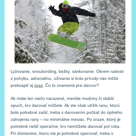
Lyžovanie, snoubording, bežky, sánkovanie. Okrem radosti
z pohybu, adrenalínu, užívania si krás prírody nás môže
prekvapiť aj
úraz
. Čo to znamená pre darcov?
Ak máte len niečo narazené, menšie modriny či slabší
opuch, krv darovať môžete. Ak ste však utŕžili ranu, ktorú
bolo potrebné zašiť, treba s darovaním počkať do úplného
zahojenia rany – no minimálne mesiac. Po úraze, ktorý je
potrebné riešiť operačne, krv nemôžete darovať pol roka.
Pri zlomenine, ktorú nie je potrebné operovať, treba s