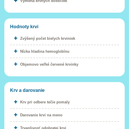
Výmena krvných doštičiek
Hodnoty krvi
Zvýšený počet bielych krviniek
Nízka hladina hemoglobínu
Objemovo veľké červené krvinky
Krv a darovanie
Krv pri odbere tečie pomaly
Darovanie krvi na meno
Trvanlivosť odobratej krvi