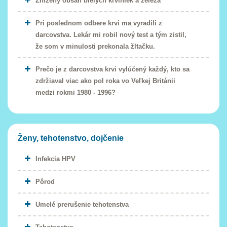
Znížený obsah bielych krviniek a železa
Pri poslednom odbere krvi ma vyradili z
darcovstva. Lekár mi robil nový test a tým zistil,
že som v minulosti prekonala žltačku.
Prečo je z darcovstva krvi vylúčený každý, kto sa
zdržiaval viac ako pol roka vo Veľkej Británii
medzi rokmi 1980 - 1996?
Ženy, tehotenstvo, dojčenie
Infekcia HPV
Pôrod
Umelé prerušenie tehotenstva