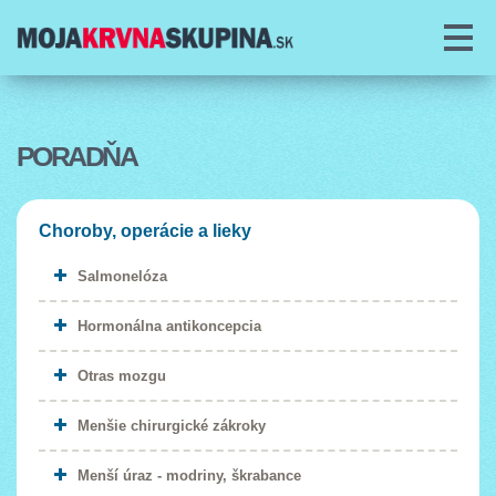
O PROJEKTE
O KRVI
PORADŇA
DAROVANIE KRVI
Choroby, operácie a lieky
PORADŇA
Salmonelóza
ČLÁNKY
Hormonálna antikoncepcia
COOKIES
Otras mozgu
Menšie chirurgické zákroky
Menší úraz - modriny, škrabance