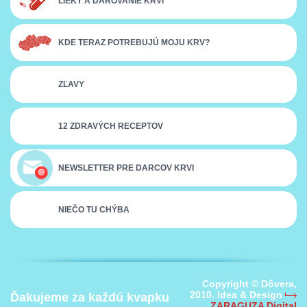
LIEKY A DAROVANIE KRVI
KDE TERAZ POTREBUJÚ MOJU KRV?
ZĽAVY
12 ZDRAVÝCH RECEPTOV
NEWSLETTER PRE DARCOV KRVI
NIEČO TU CHÝBA
Copyright © Dôvera,
2010. Idea & Design
Ďakujeme za každú kvapku
ZARAGUZA Digital