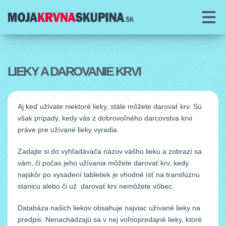
O PROJEKTE
O KRVI
LIEKY A DAROVANIE KRVI
DAROVANIE KRVI
Aj keď užívate niektoré lieky, stále môžete darovať krv. Sú
PORADŇA
však prípady, kedy vás z dobrovoľného darcovstva krvi
práve pre užívané lieky vyradia.
ČLÁNKY
Zadajte si do vyhľadávača názov vášho lieku a zobrazí sa
COOKIES
vám, či počas jeho užívania môžete darovať krv, kedy
najskôr po vysadení tabletiek je vhodné ísť na transfúznu
stanicu alebo či už darovať krv nemôžete vôbec.
Databáza našich liekov obsahuje najviac užívané lieky na
predpis. Nenachádzajú sa v nej voľnopredajné lieky, ktoré